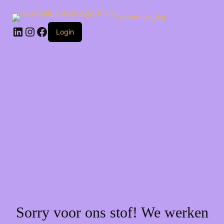
Ga
naar
Corneeltje Wol
de
LinkedIn
Instagram
Facebook
inhoud
Login
Sorry voor ons stof! We werken