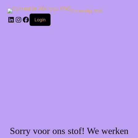
Ga
naar
Corneeltje Wol
de
LinkedIn
Instagram
Facebook
inhoud
Login
Sorry voor ons stof! We werken