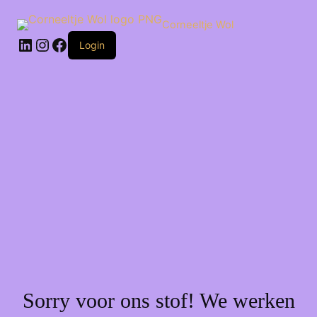
Ga
naar
Corneeltje Wol
de
LinkedIn
Instagram
Facebook
inhoud
Login
Sorry voor ons stof! We werken