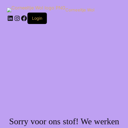
Ga
naar
Corneeltje Wol
de
LinkedIn
Instagram
Facebook
inhoud
Login
Sorry voor ons stof! We werken