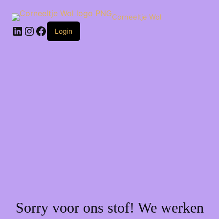
Ga
naar
Corneeltje Wol
de
LinkedIn
Instagram
Facebook
inhoud
Login
Sorry voor ons stof! We werken