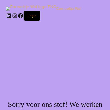
Ga
naar
Corneeltje Wol
de
LinkedIn
Instagram
Facebook
inhoud
Login
Sorry voor ons stof! We werken