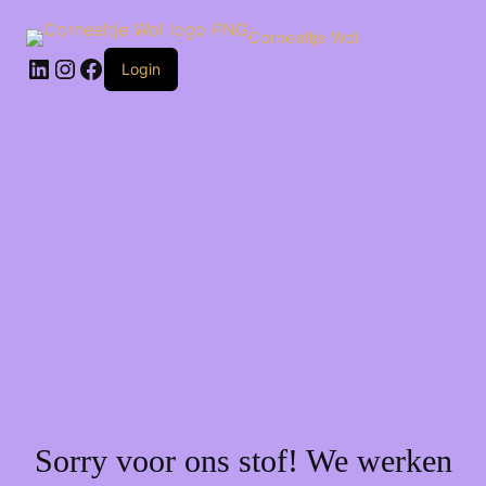
Ga
naar
Corneeltje Wol
de
LinkedIn
Instagram
Facebook
inhoud
Login
Sorry voor ons stof! We werken