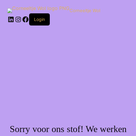
Ga
naar
Corneeltje Wol
de
LinkedIn
Instagram
Facebook
inhoud
Login
Sorry voor ons stof! We werken