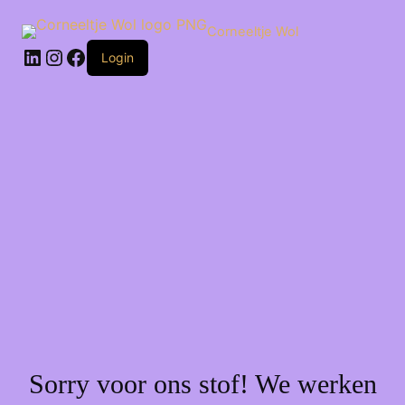
Ga
naar
Corneeltje Wol
de
LinkedIn
Instagram
Facebook
inhoud
Login
Sorry voor ons stof! We werken