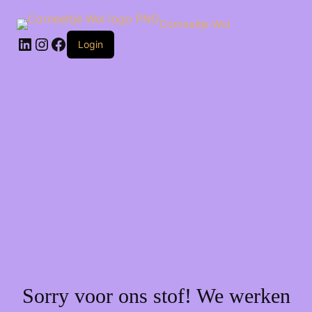
Ga
naar
Corneeltje Wol
de
LinkedIn
Instagram
Facebook
inhoud
Login
Sorry voor ons stof! We werken