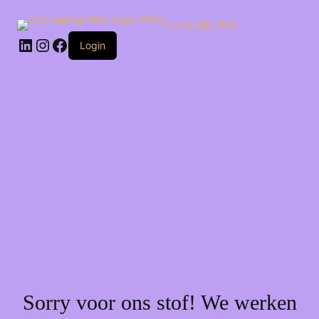
Ga
naar
Corneeltje Wol
de
LinkedIn
Instagram
Facebook
inhoud
Login
Sorry voor ons stof! We werken