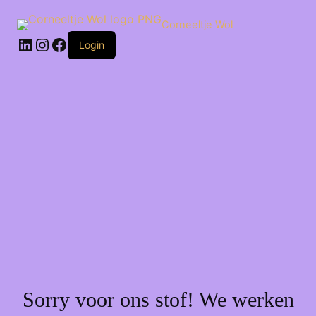
Ga
naar
Corneeltje Wol
de
LinkedIn
Instagram
Facebook
inhoud
Login
Sorry voor ons stof! We werken