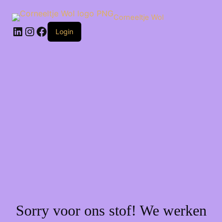
Ga
naar
Corneeltje Wol
de
LinkedIn
Instagram
Facebook
inhoud
Login
Sorry voor ons stof! We werken