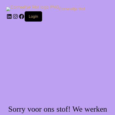
Ga
naar
Corneeltje Wol
de
LinkedIn
Instagram
Facebook
inhoud
Login
Sorry voor ons stof! We werken