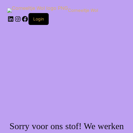
Ga
naar
Corneeltje Wol
de
LinkedIn
Instagram
Facebook
inhoud
Login
Sorry voor ons stof! We werken