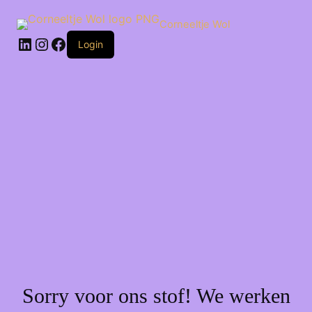
Ga
naar
Corneeltje Wol
de
LinkedIn
Instagram
Facebook
inhoud
Login
Sorry voor ons stof! We werken