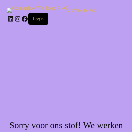
Ga
naar
Corneeltje Wol
de
LinkedIn
Instagram
Facebook
inhoud
Login
Sorry voor ons stof! We werken