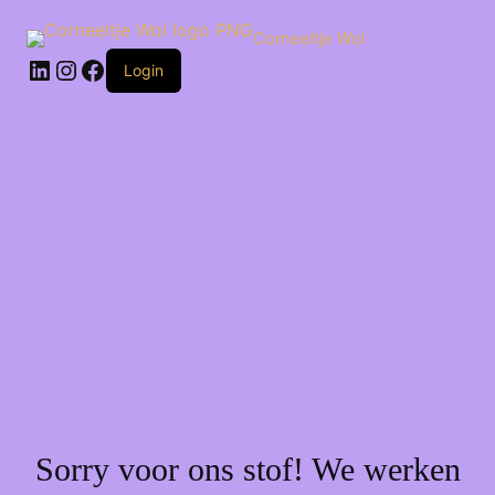
Ga
naar
Corneeltje Wol
de
LinkedIn
Instagram
Facebook
inhoud
Login
Sorry voor ons stof! We werken