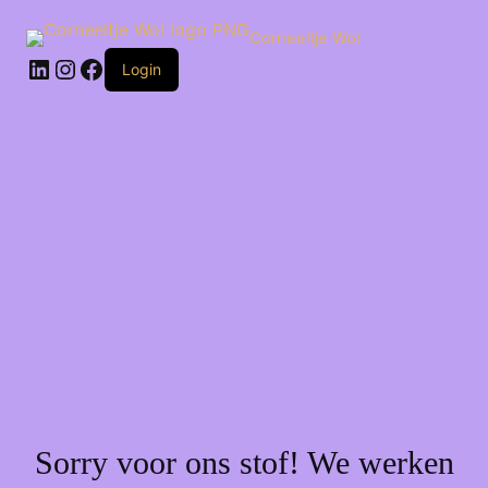
Ga
naar
Corneeltje Wol
de
LinkedIn
Instagram
Facebook
inhoud
Login
Sorry voor ons stof! We werken