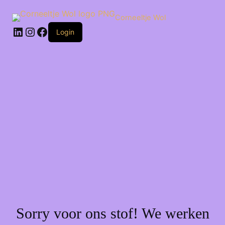
Ga
naar
Corneeltje Wol
de
LinkedIn
Instagram
Facebook
inhoud
Login
Sorry voor ons stof! We werken