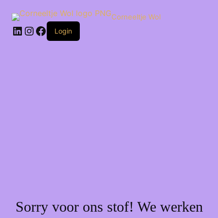
Ga
naar
Corneeltje Wol
de
LinkedIn
Instagram
Facebook
inhoud
Login
Sorry voor ons stof! We werken