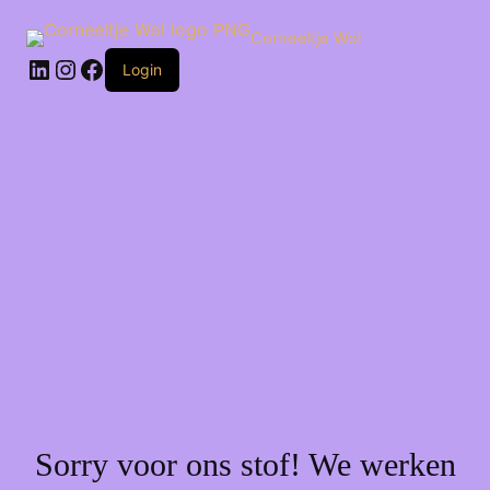
Ga
naar
Corneeltje Wol
de
LinkedIn
Instagram
Facebook
inhoud
Login
Sorry voor ons stof! We werken