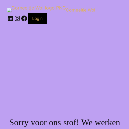
Ga
naar
Corneeltje Wol
de
LinkedIn
Instagram
Facebook
inhoud
Login
Sorry voor ons stof! We werken