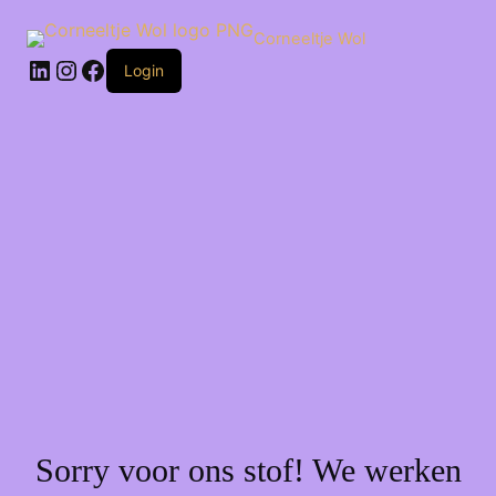
Ga
naar
Corneeltje Wol
de
LinkedIn
Instagram
Facebook
inhoud
Login
Sorry voor ons stof! We werken