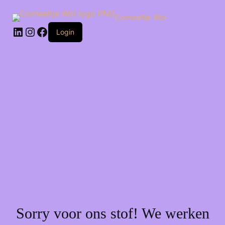
Ga
naar
Corneeltje Wol
de
LinkedIn
Instagram
Facebook
inhoud
Login
Sorry voor ons stof! We werken