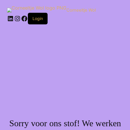
Ga
naar
Corneeltje Wol
de
LinkedIn
Instagram
Facebook
inhoud
Login
Sorry voor ons stof! We werken