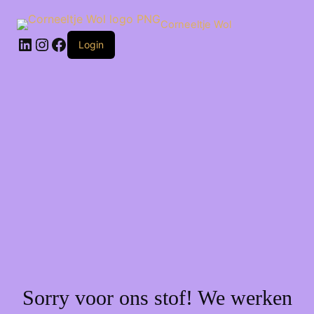
Ga
naar
Corneeltje Wol
de
LinkedIn
Instagram
Facebook
inhoud
Login
Sorry voor ons stof! We werken