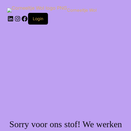
Ga
naar
Corneeltje Wol
de
LinkedIn
Instagram
Facebook
inhoud
Login
Sorry voor ons stof! We werken