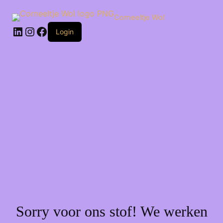
Ga
naar
Corneeltje Wol
de
LinkedIn
Instagram
Facebook
inhoud
Login
Sorry voor ons stof! We werken