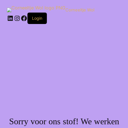
Ga
naar
Corneeltje Wol
de
LinkedIn
Instagram
Facebook
inhoud
Login
Sorry voor ons stof! We werken