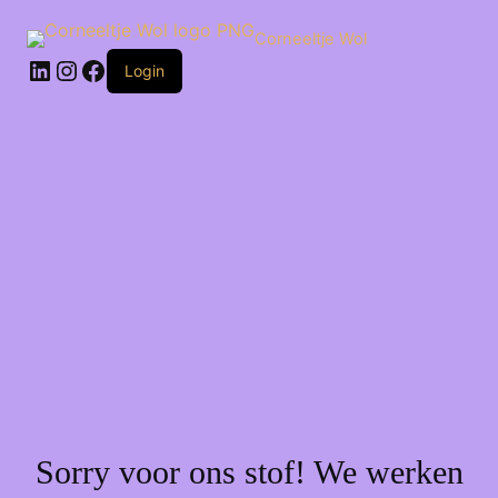
Ga
naar
Corneeltje Wol
de
LinkedIn
Instagram
Facebook
inhoud
Login
Sorry voor ons stof! We werken