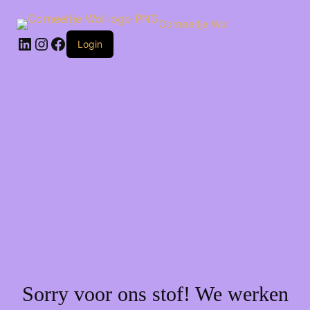
Ga
naar
Corneeltje Wol
de
LinkedIn
Instagram
Facebook
inhoud
Login
Sorry voor ons stof! We werken