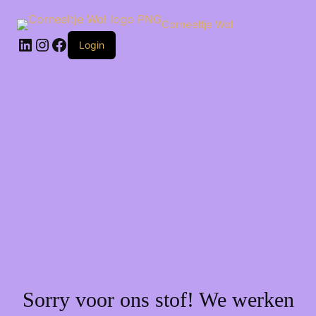
Ga
naar
Corneeltje Wol
de
LinkedIn
Instagram
Facebook
inhoud
Login
Sorry voor ons stof! We werken