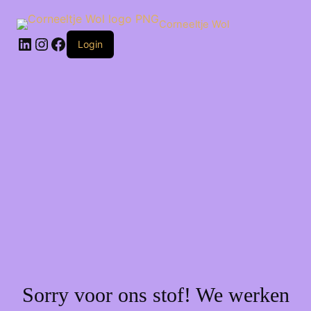
Ga
naar
Corneeltje Wol
de
LinkedIn
Instagram
Facebook
inhoud
Login
Sorry voor ons stof! We werken