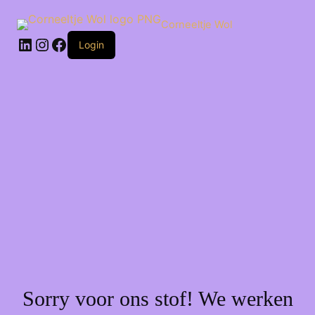
Ga
naar
Corneeltje Wol
de
LinkedIn
Instagram
Facebook
inhoud
Login
Sorry voor ons stof! We werken