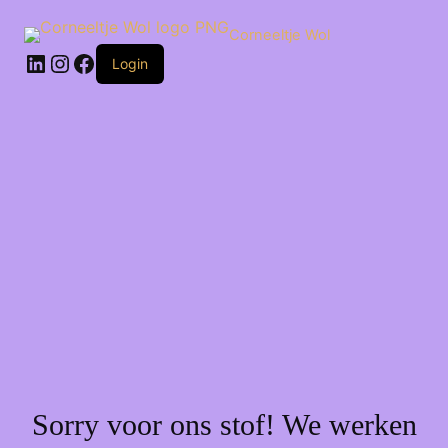
Ga
naar
Corneeltje Wol
de
LinkedIn
Instagram
Facebook
inhoud
Login
Sorry voor ons stof! We werken