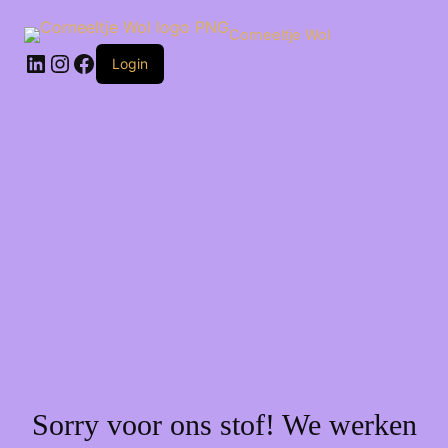
Ga
naar
Corneeltje Wol
de
LinkedIn
Instagram
Facebook
inhoud
Login
Sorry voor ons stof! We werken