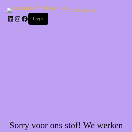
Ga
naar
Corneeltje Wol
de
LinkedIn
Instagram
Facebook
inhoud
Login
Sorry voor ons stof! We werken