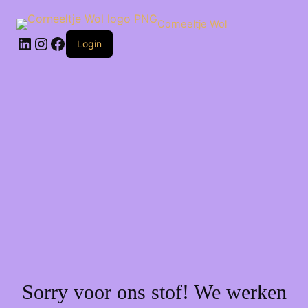
Ga
naar
Corneeltje Wol
de
LinkedIn
Instagram
Facebook
inhoud
Login
Sorry voor ons stof! We werken