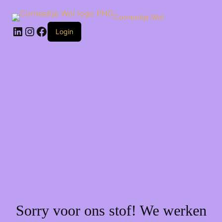
Ga
naar
Corneeltje Wol
de
LinkedIn
Instagram
Facebook
inhoud
Login
Sorry voor ons stof! We werken