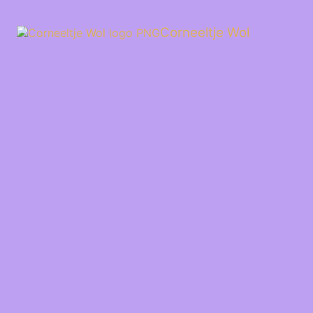
Ga
naar
Corneeltje Wol
de
inhoud