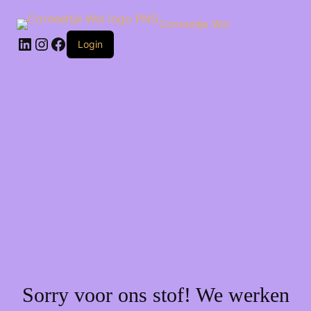
Ga
naar
Corneeltje Wol
de
LinkedIn
Instagram
Facebook
inhoud
Login
Sorry voor ons stof! We werken